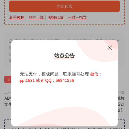
立即购买
新手教程
|
软件下载
|
视频代做
|
一对一指导
本站内容来源于互联网搬运，仅作学习交流，严禁用于商业
用途，若因非法使用引起的纠纷一切后果由使用者承担，与本
站无关，所收取的费用是用来维系站点运营，性质为买家友情
站点公告
赞助和打赏，下单购买者即默认为同意本申明
无法支付，模板问题，联系猫哥处理
微信：
大厦文字AE模板
大楼文字AE模板
表白AE模板
ppt1521 或者 QQ：56941256
上一篇
下一篇
AE模板编号2928：猪睡觉纹身改
AE模板编号2930：三美女跳舞
文字【18版】
LED屏幕滚动改文字【20或21
版】