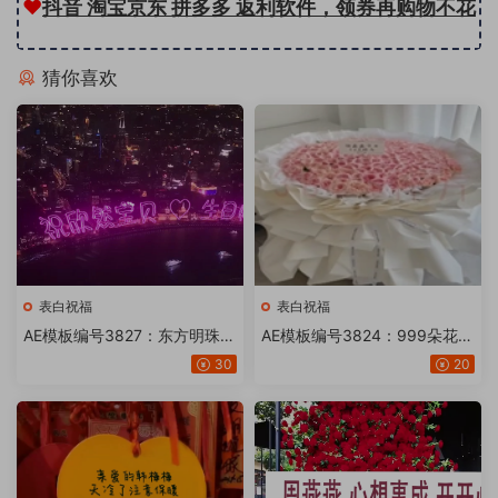
❤
抖音 淘宝京东 拼多多 返利软件，领券再购物不花
猜你喜欢
冤枉钱
表白祝福
表白祝福
AE模板编号3827：东方明珠夜
AE模板编号3824：999朵花卡
景河岸霓虹灯文字【15版】
片文字【20版】
30
20