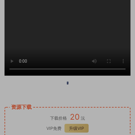
AE模板编号2929：大楼大厦广告牌文字【18版】
资源下载
20
下载价格
沅
VIP免费
升级VIP