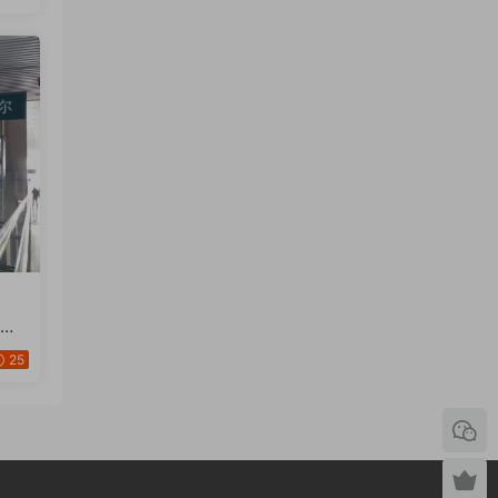
牌广
25