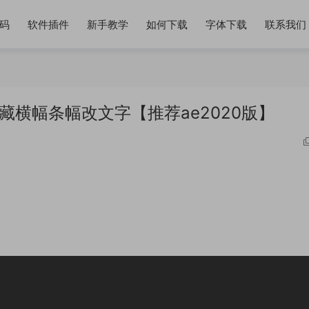
码
软件插件
新手教学
如何下载
字体下载
联系我们
西藏横幅条幅改文字【推荐ae2020版】
改文字【推荐ae2020版】文字可修改AE模板 *广告视
软件模板 抖音直播间无人直
频模板下载直接修改即可 抖音直播表白视频制作教程 抖
祝福视频怎么