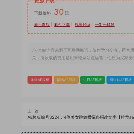
资源下载
30
下载价格
沅
新手教程
|
软件下载
|
视频代做
|
一对一指导
本站内容来源于互联网搬运，仅作学习交流，严禁用
关，所收取的费用是用来维系站点运营，性质为买家友
条幅AE模板
横幅AE模板
生日AE模板
网红蛙AE模板
上一篇
AE模板编号3224：4位美女跳舞横幅条幅改文字【推荐ae