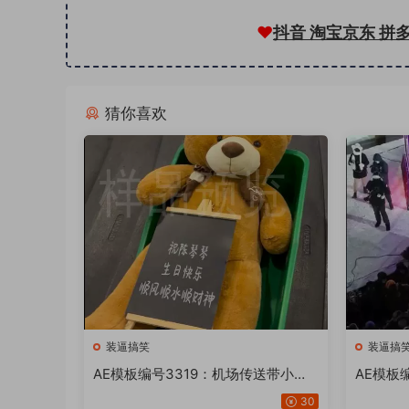
❤
抖音 淘宝京东 拼
猜你喜欢
装逼搞笑
装逼搞
AE模板编号3319：机场传送带小熊
AE模板
黑板修改文字装逼视频【推荐AE202
界蹦迪跳
30