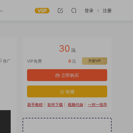
登录
注册
30
沅
推广
VIP免费
0
沅
升级VIP
频制作
立即购买
播素材
音直播
收藏
制作
新手教程
|
软件下载
|
视频代做
|
一对一指导