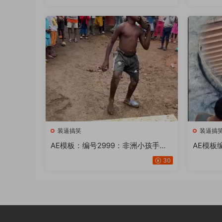
0版】
版】
装逼搞笑
装逼搞
AE模板：编号2999：非洲小孩手拿
AE模板
鞋子地上改文字【18版】
画画写字
30