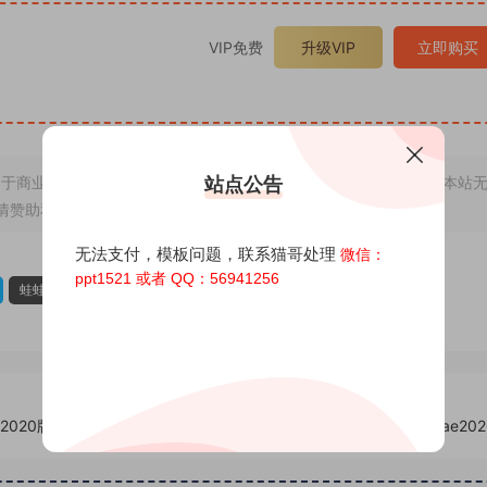
VIP免费
升级VIP
立即购买
于商业用途，若因非法使用引起的纠纷一切后果由使用者承担，与本站
站点公告
情赞助和打赏，下单购买者即默认为同意本申明
无法支付，模板问题，联系猫哥处理
微信：
ppt1521 或者 QQ：56941256
蛙蛙AE模板
西藏AE模板
青蛙AE模板
2020版】
AE模板编号3226：美女甩横幅条幅改文字【推荐ae20