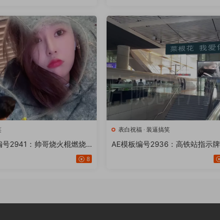
笑
表白祝福
·
装逼搞笑
编号2941：帅哥烧火棍燃烧
AE模板编号2936：高铁站指示
【18版】
告牌改文字图片【18版】
8