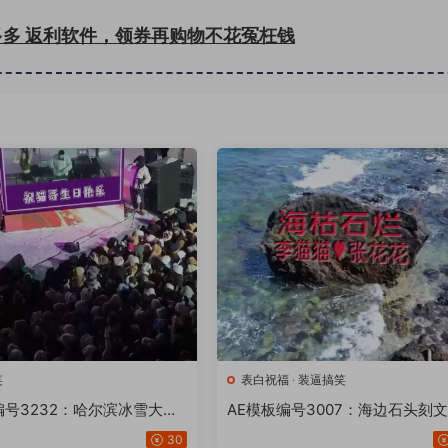
多多 返利软件，领券再购物不花冤枉钱
笑
表白祝福
·
装逼搞笑
编号3232：哈尔滨冰雪大世
AE模板编号3007：海边石头刻
舞DJ改文字【推荐AE2020
【18版】
30