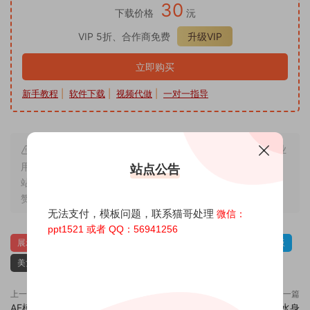
30
下载价格
沅
VIP 5折、合作商免费
升级VIP
立即购买
新手教程
|
软件下载
|
视频代做
|
一对一指导
本站内容来源于互联网搬运，仅作学习交流，严禁用于商业
用途，若因非法使用引起的纠纷一切后果由使用者承担，与本
站点公告
站无关，所收取的费用是用来维系站点运营，性质为买家友情
赞助和打赏，下单购买者即默认为同意本申明
无法支付，模板问题，联系猫哥处理
微信：
ppt1521 或者 QQ：56941256
展示牌AE模板
广告牌AE模板
广告牌文字AE模板
模特AE模板
美女AE模板
美女模特AE模板
装逼视频AE模板
上一篇
下一篇
AE模板编号3343：海上船旗帜红
AE模板编号3347：一群猪玩水身