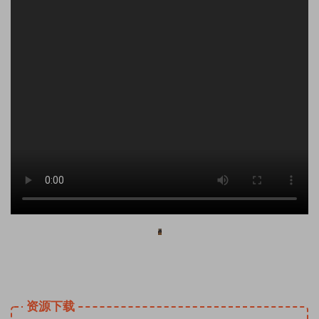
AE模板编号3344：俩美女主持人模特广告牌展示牌修改文字
装逼视频【20版】
资源下载