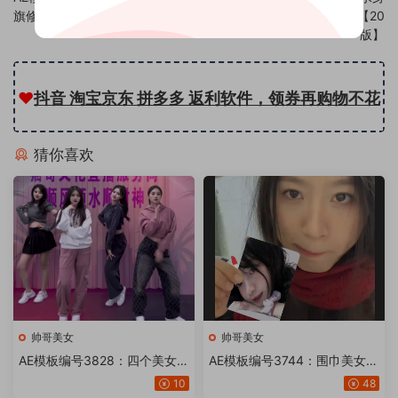
旗修改文字装逼视频【20版】
上纹身修改文字装逼视频【20
版】
❤
抖音 淘宝京东 拼多多 返利软件，领券再购物不花
猜你喜欢
冤枉钱
帅哥美女
帅哥美女
AE模板编号3828：四个美女主
AE模板编号3744：围巾美女变
播跳舞背景墙文字【18-24
魔术卡牌举牌AE模板文字修改
10
48
版】
替换套用照片工程文件【20或