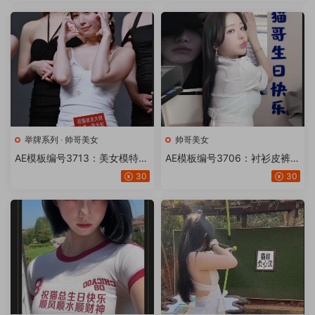
24版】
举牌系列
·
帅哥美女
帅哥美女
AE模板编号3713：美女模特举
AE模板编号3706：衬衫皮裤美
牌广告牌名牌【20或24版】AE
女手扶墙墙【20或24版】AE模
30
30
模板文字修改替换套用照片工
板文字修改替换套用照片工程
程文件
文件