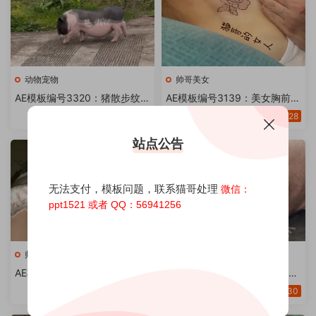
动物宠物
帅哥美女
AE模板编号3320：猪散步纹身
AE模板编号3139：美女胸前花
修改文字装逼视频【推荐AE20
纹身改文字【20版】
30
28
20版】
站点公告
无法支付，模板问题，联系猫哥处理
微信：
ppt1521 或者 QQ：56941256
帅哥美女
动物宠物
AE模板编号3125：美女大肚子
AE模板编号3112：猪看着你额
纹身改文字【21版】
头纹身改文字【20版】
50
30