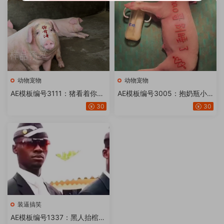
动物宠物
动物宠物
AE模板编号3111：猪看着你额
AE模板编号3005：抱奶瓶小
头纹身改文字【20版】
猪仔崽麦克风打呼噜身上改文
30
30
字【18版】
装逼搞笑
AE模板编号1337：黑人抬棺恶