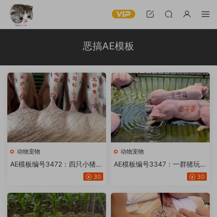
恶搞AE模板
动物宠物
动物宠物
AE模板编号3472：四只小猪崽
AE模板编号3347：一群猪玩水
吃奶头文字修改装逼视频【20
身上纹身修改文字装逼视频【2
30
30
或24版】
0版】