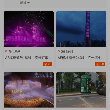
随机
热门系列
热门系列
AE模板编号1824：霓虹灯烟花
AE模板编号2434：广州塔七夕
湖边文字【20版】
霓虹灯【18或20版】
28
28