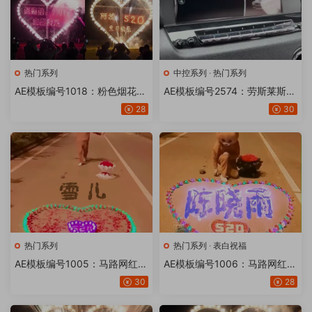
热门系列
中控系列
·
热门系列
AE模板编号1018：粉色烟花心
AE模板编号2574：劳斯莱斯中
形表白【15版】
控改名字【20或21版】
28
30
热门系列
热门系列
·
表白祝福
AE模板编号1005：马路网红熊
AE模板编号1006：马路网红熊
表白【15版】
表白熊 七夕【17版】
30
28