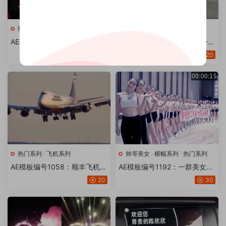
热门系列
·
表白祝福
热门系列
·
飞机系列
AE模板编号2938：爱心火焰烟
AE模板编号1864：飞机机身文
花霓虹灯改文字【18版】
字【20版】
30
20
热门系列
·
飞机系列
帅哥美女
·
横幅系列
·
热门系列
AE模板编号1058：顺丰飞机机
AE模板编号1192：一群美女挥
身【15版】
手横幅条幅【18版】高清版
20
30