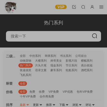
热门系列
二级分
全部
中控系列
举牌系列
书法系列
公司前台
动物宠物
大楼系列
帅哥美女
影视片段
横幅系列
类
热门系列
片头片尾
现金系列
节日系列
表白祝福
装逼搞笑
语录文案
豪车系列
轮船系列
酒吧系列
飞机系列
标签
全部
价格
全部
免费
收费
VIP免费
VIP优惠
包年VIP免费
十年VIP免费
合作商免费
排序
最新
更新
推荐
下载
浏览
评论