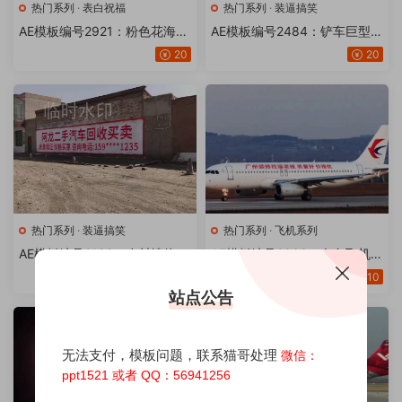
热门系列
·
表白祝福
热门系列
·
装逼搞笑
AE模板编号2921：粉色花海告
AE模板编号2484：铲车巨型青
白霓虹灯改文字【21版】
岛啤酒【20版】
20
20
热门系列
·
装逼搞笑
热门系列
·
飞机系列
AE模板编号2182：农村墙体广
AE模板编号2968：白色飞机身
告语【20版】
改文字【20版】
20
10
站点公告
无法支付，模板问题，联系猫哥处理
微信：
ppt1521 或者 QQ：56941256