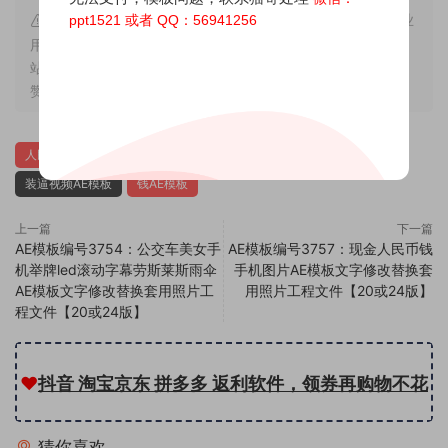
本站内容来源于互联网搬运，仅作学习交流，严禁用于商业
ppt1521 或者 QQ：56941256
用途，若因非法使用引起的纠纷一切后果由使用者承担，与本
站无关，所收取的费用是用来维系站点运营，性质为买家友情
赞助和打赏，下单购买者即默认为同意本申明
人民币AE模板
现金AE模板
电脑AE模板
电脑屏幕AE模板
装逼视频AE模板
钱AE模板
上一篇
下一篇
AE模板编号3754：公交车美女手
AE模板编号3757：现金人民币钱
机举牌led滚动字幕劳斯莱斯雨伞
手机图片AE模板文字修改替换套
AE模板文字修改替换套用照片工
用照片工程文件【20或24版】
程文件【20或24版】
❤
抖音 淘宝京东 拼多多 返利软件，领券再购物不花
猜你喜欢