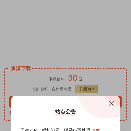
搞微信小视频生日视频模板直接套用，生日视频制作生成器 AE
模板素材网站推荐 免费下载 AE模板文字修改替换套用 ae模板
修改套用详细教程 ae模板怎么替换照片工程文件 怎么做到的，
塔特效视频 写字是怎么做到的 ae模板改字素材 表白视频制作
神器，改字视频/改字视频制作，抖音直播很火的表白生日祝福
改字视频如何制作？一个视频告诉你。抖音直播很火的表白生
日祝福改字视频如何制作？你只需一个Ae模板，用什么哪种生
成器特效软件 在线制作生成器 在线一键制作AI祝福视频
资源下载
30
下载价格
沅
VIP 5折、合作商免费
升级VIP
立即购买
站点公告
新手教程
|
软件下载
|
视频代做
|
一对一指导
无法支付，模板问题，联系猫哥处理
微信：