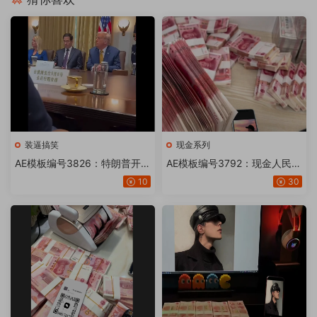
冤枉钱
装逼搞笑
现金系列
AE模板编号3826：特朗普开会
AE模板编号3792：现金人民币
广告展示牌【24版】
钱手机画面AE模板文字修改替
10
30
换套用照片工程文件【20或24
版】