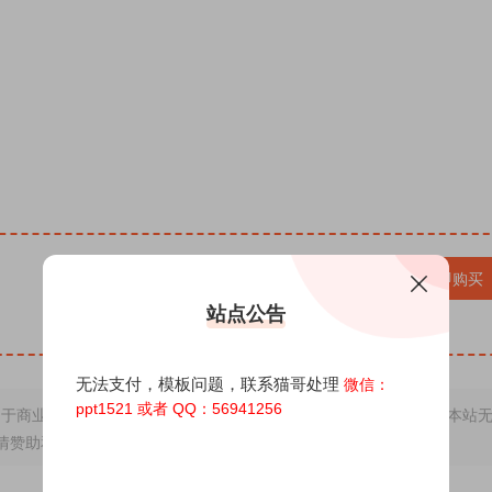
直播表白视频制作教程 抖音直播祝福视频怎么制作，趣
作生成器 AE模板素材网站推荐 免费下载 AE模板文
板怎么替换照片工程文件 怎么做到的，塔特效视频 写字是
，改字视频/改字视频制作，抖音直播很火的表白生日祝福
火的表白生日祝福改字视频如何制作？你只需一个Ae模
哪种生成器特效软件 在线制作生成器 在线一键制作AI祝
VIP 5折、合作商免费
升级VIP
立即购买
站点公告
无法支付，模板问题，联系猫哥处理
微信：
ppt1521 或者 QQ：56941256
于商业用途，若因非法使用引起的纠纷一切后果由使用者承担，与本站
情赞助和打赏，下单购买者即默认为同意本申明