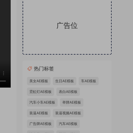
广告位
热门标签
美女AE模板
生日AE模板
车AE模板
霓虹灯AE模板
表白AE模板
汽车小车AE模板
举牌AE模板
4版】
装逼AE模板
装逼视频AE模板
字可替
广告牌AE模板
汽车AE模板
替换文