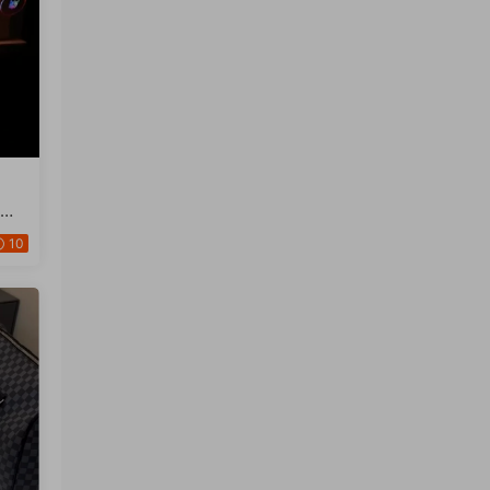
钱电
套用
10
】