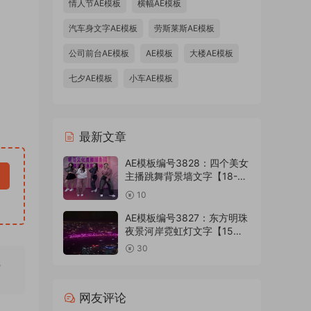
情人节AE模板
横幅AE模板
味恶搞
汽车身文字AE模板
劳斯莱斯AE模板
字修改
怎么做
公司前台AE模板
AE模板
大楼AE模板
改字视
七夕AE模板
小车AE模板
板，用
福视频
最新文章
AE模板编号3828：四个美女
主播跳舞背景墙文字【18-24
版】
10
AE模板编号3827：东方明珠
夜景河岸霓虹灯文字【15
版】
30
无
网友评论