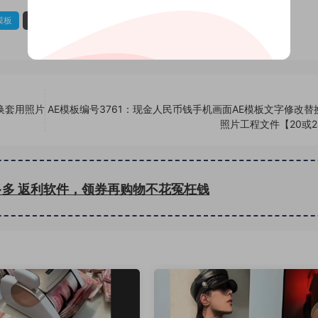
模板
装逼视频AE模板
钱AE模板
换套用照片
AE模板编号3761：现金人民币钱手机画面AE模板文字修改替
照片工程文件【20或2
多多 返利软件，领券再购物不花冤枉钱