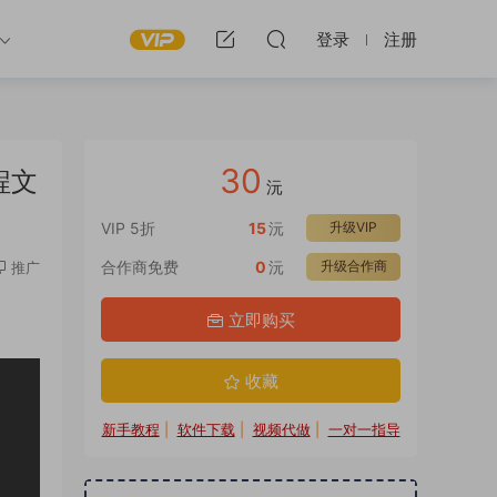
登录
注册
30
程文
沅
VIP 5折
15
沅
升级VIP
合作商免费
0
沅
升级合作商
推广
立即购买
收藏
新手教程
|
软件下载
|
视频代做
|
一对一指导