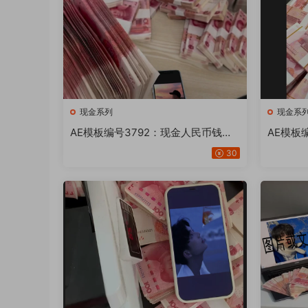
现金系列
现金系
AE模板编号3792：现金人民币钱手
AE模板
机画面AE模板文字修改替换套用照片
钞机2部
30
工程文件【20或24版】
换套用照
或24版