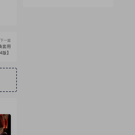
下一篇
换套用
4版】