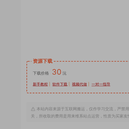
字图片视频模板下载直接修改即可 快手抖音
微信小视频生日视频模板直接套用，生日视频制
替换套用 ae模板修改套用详细教程 ae模
到的 ae模板改字素材 表白视频制作神器
频如何制作？一个视频告诉你。抖音直播很
什么
资源下载
30
下载价格
沅
新手教程
|
软件下载
|
视频代做
|
一对一指导
本站内容来源于互联网搬运，仅作学习交流，严禁用
关，所收取的费用是用来维系站点运营，性质为买家友